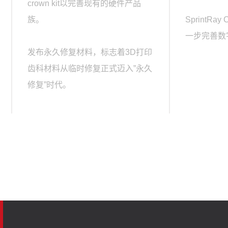
crown kit以完善现有的硬件产品
族。
SprintRa
一步完善数
发布永久修复材料，标志着3D打印
齿科材料从临时修复正式迈入”永久
修复”时代。