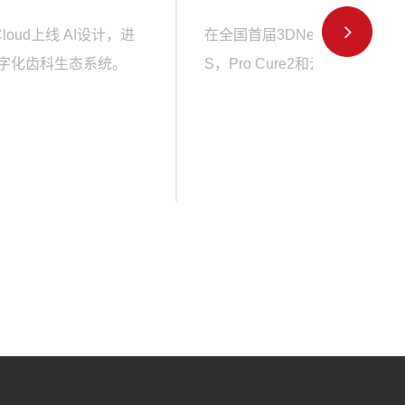
y Cloud上线 AI设计，进
在全国首届3DNext峰会发布了P
字化齿科生态系统。
S，Pro Cure2和云端设计服务